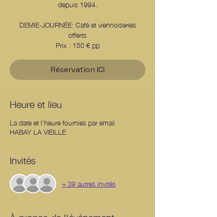
depuis 1994.
DEMIE-JOURNÉE: Café et viennoiseries
offerts
Prix : 150 € pp
Réservation ICI
Heure et lieu
La date et l'heure fournies par email
HABAY LA VIEILLE
Invités
+ 39 autres invités
À propos de l'événement